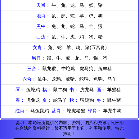
天肖：
牛、兔、龙、马、猴、猪
地肖：
鼠、虎、蛇、羊、鸡、狗
黑中：
兔、龙、蛇、马、羊、猴
白边：
鼠、牛、虎、鸡、狗、猪
女肖：
兔、蛇、羊、鸡、猪(五宫肖)
男肖：
鼠、牛、虎、龙、马、猴、狗
三合：
鼠龙猴、牛蛇鸡、虎马狗、兔羊猪
六合：
鼠牛、龙鸡、虎猪、蛇猴、兔狗、马羊
琴：
兔蛇鸡
棋：
鼠牛狗
书：
虎龙马
画：
羊猴猪
春：
虎兔龙
夏：
蛇马羊
秋：
猴鸡狗
冬：
鼠牛猪
红肖：
马兔鼠鸡
蓝肖：
蛇虎猪猴
绿肖：
羊龙牛狗
说明：本论坛所提供的内容、资料、图片和资讯，只应用
在合法的资料探讨，暂不适用于其它，外围和使用。特此
声明！