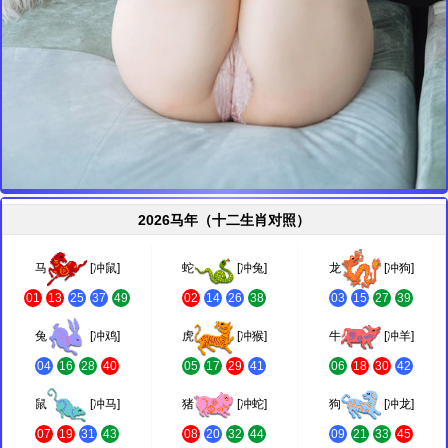
2026马年（十二生肖对照）
马
[冲鼠]
蛇
[冲兔]
龙
[冲狗]
01
13
25
37
49
02
14
26
38
03
15
27
39
兔
[冲鸡]
虎
[冲猴]
牛
[冲羊]
04
16
28
40
05
17
29
41
06
18
30
42
鼠
[冲马]
猪
[冲蛇]
狗
[冲龙]
07
19
31
43
08
20
32
44
09
21
33
45