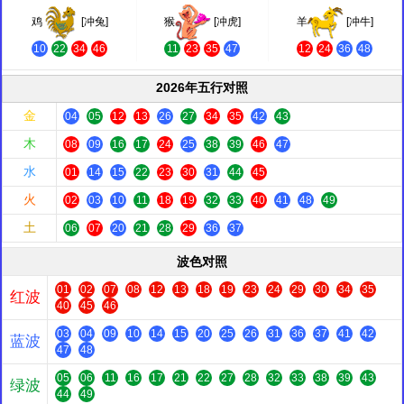
鸡
[冲兔]
猴
[冲虎]
羊
[冲牛]
10
22
34
46
11
23
35
47
12
24
36
48
2026年五行对照
金
04
05
12
13
26
27
34
35
42
43
木
08
09
16
17
24
25
38
39
46
47
水
01
14
15
22
23
30
31
44
45
火
02
03
10
11
18
19
32
33
40
41
48
49
土
06
07
20
21
28
29
36
37
波色对照
01
02
07
08
12
13
18
19
23
24
29
30
34
35
红波
40
45
46
03
04
09
10
14
15
20
25
26
31
36
37
41
42
蓝波
47
48
05
06
11
16
17
21
22
27
28
32
33
38
39
43
绿波
44
49