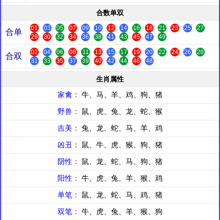
合数单双
01
03
05
07
09
10
12
14
16
18
21
23
25
27
合单
29
30
32
34
36
38
41
43
45
47
49
02
04
06
08
11
13
15
17
19
20
22
24
26
28
合双
31
33
35
37
39
40
42
44
46
48
生肖属性
家禽：
牛、马、羊、鸡、狗、猪
野兽：
鼠、虎、兔、龙、蛇、猴
吉美：
兔、龙、蛇、马、羊、鸡
凶丑：
鼠、牛、虎、猴、狗、猪
阴性：
鼠、龙、蛇、马、狗、猪
阳性：
牛、虎、兔、羊、猴、鸡
单笔：
鼠、龙、蛇、马、鸡、猪
双笔：
牛、虎、兔、羊、猴、狗