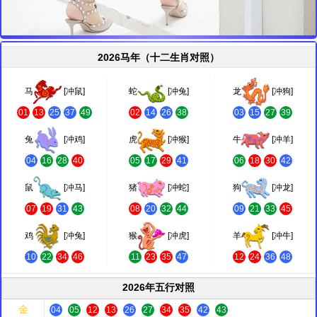
2026马年（十二生肖对照）
马
[冲鼠]
蛇
[冲兔]
龙
[冲狗]
01
13
25
37
49
02
14
26
38
03
15
27
39
兔
[冲鸡]
虎
[冲猴]
牛
[冲羊]
04
16
28
40
05
17
29
41
06
18
30
42
鼠
[冲马]
猪
[冲蛇]
狗
[冲龙]
07
19
31
43
08
20
32
44
09
21
33
45
鸡
[冲兔]
猴
[冲虎]
羊
[冲牛]
10
22
34
46
11
23
35
47
12
24
36
48
2026年五行对照
金
04
05
12
13
26
27
34
35
42
43