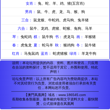
女肖：
兔、蛇、羊、鸡、猪(五宫肖)
男肖：
鼠、牛、虎、龙、马、猴、狗
三合：
鼠龙猴、牛蛇鸡、虎马狗、兔羊猪
六合：
鼠牛、龙鸡、虎猪、蛇猴、兔狗、马羊
琴：
兔蛇鸡
棋：
鼠牛狗
书：
虎龙马
画：
羊猴猪
春：
虎兔龙
夏：
蛇马羊
秋：
猴鸡狗
冬：
鼠牛猪
红肖：
马兔鼠鸡
蓝肖：
蛇虎猪猴
绿肖：
羊龙牛狗
说明：本论坛所提供的内容、资料、图片和资讯，只应用
在合法的资料探讨，暂不适用于其它，外围和使用。特此
声明！
论坛免责声明：以上所有广告内容均为赞助商提供，本站
不对其经营行为负责。浏览或使用者须自行承担有关责
任，本网站恕不负责。
【澳門凤凰网】域名：www.186545.com
長期收集各類最新、最準確的每期文字資料大全，最快開
獎，公式規律盡在凤凰网