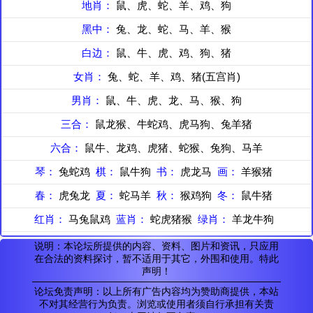
地肖：
鼠、虎、蛇、羊、鸡、狗
黑中：
兔、龙、蛇、马、羊、猴
白边：
鼠、牛、虎、鸡、狗、猪
女肖：
兔、蛇、羊、鸡、猪(五宫肖)
男肖：
鼠、牛、虎、龙、马、猴、狗
三合：
鼠龙猴、牛蛇鸡、虎马狗、兔羊猪
六合：
鼠牛、龙鸡、虎猪、蛇猴、兔狗、马羊
琴：
兔蛇鸡
棋：
鼠牛狗
书：
虎龙马
画：
羊猴猪
春：
虎兔龙
夏：
蛇马羊
秋：
猴鸡狗
冬：
鼠牛猪
红肖：
马兔鼠鸡
蓝肖：
蛇虎猪猴
绿肖：
羊龙牛狗
说明：本论坛所提供的内容、资料、图片和资讯，只应用
在合法的资料探讨，暂不适用于其它，外围和使用。特此
声明！
论坛免责声明：以上所有广告内容均为赞助商提供，本站
不对其经营行为负责。浏览或使用者须自行承担有关责