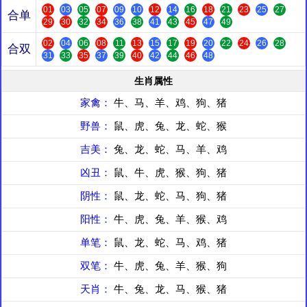
01
03
05
07
09
10
12
14
16
18
21
23
25
27
合单
29
30
32
34
36
38
41
43
45
47
49
02
04
06
08
11
13
15
17
19
20
22
24
26
28
合双
31
33
35
37
39
40
42
44
46
48
生肖属性
家禽：
牛、马、羊、鸡、狗、猪
野兽：
鼠、虎、兔、龙、蛇、猴
吉美：
兔、龙、蛇、马、羊、鸡
凶丑：
鼠、牛、虎、猴、狗、猪
阴性：
鼠、龙、蛇、马、狗、猪
阳性：
牛、虎、兔、羊、猴、鸡
单笔：
鼠、龙、蛇、马、鸡、猪
双笔：
牛、虎、兔、羊、猴、狗
天肖：
牛、兔、龙、马、猴、猪