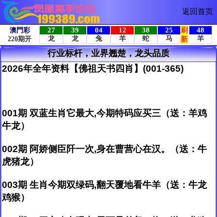
返回首页
行业标杆，业界翘楚，龙头品质
2026年全年资料【佛祖天书四肖】(001-365)
001期 双蓝生肖它最大,今期特码应买三（送：羊鸡
牛龙）
002期 阿娇侧臣阡一次,身在曹营心在汉。（送：牛
虎猪龙）
003期 生肖今期双绿码,翻天覆地看牛羊（送：牛龙
鸡猴）