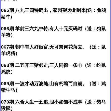
065期 八九三四特码出，家园望远龙到来(送：兔鸡
猪牛)
066期 羊前三六九中特,有人十元买码时（送：狗鼠
羊猪）
067期 朝中有人好做官,无可奈何花落去。（送：鼠
羊虎猪）
068期 二五开三猪必走,三人同德一条心（送：蛇鼠
鸡虎）
069期 一波才动万波随,山有朽壤而自崩。（送：鸡
猪牛马）
070期 六合人生一五追,胆小如猫不成事（送：猪马
猴鼠）