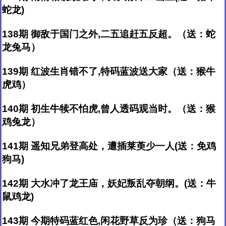
蛇龙)
138期 御敌于国门之外,二五追赶五反超。（送：蛇
龙兔马）
139期 红波生肖错不了,特码蓝波送大家（送：猴牛
虎鸡）
140期 初生牛犊不怕虎,曾人透码观当时。（送：猴
鸡兔龙）
141期 遥知兄弟登高处，遭插莱萸少一人(送：免鸡
狗马)
142期 大水冲了龙王庙，妖妃叛乱夺朝纲。(送：牛
鼠鸡龙)
143期 今期特码蓝红色,闲花野草反为珍（送：狗马