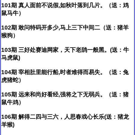
101期 真人面前不说假,如秋叶落到几片。（送：鸡
鼠马牛）
102期 敢问特码开多少,马上三下中间二（送：猪羊
猴狗）
103期 三好处赛迪网家，天下老鸹一般黑。(送：牛
马虎鼠)
104期 宰相肚里能行船,时者难得而易失。（送：兔
虎猪蛇）
105期 远来和尚好看经,强将之下无弱兵。（送：猪
鼠牛鸡）
106期 解得二四与三六，人思春戏心长乐(送：猪龙
羊猴)