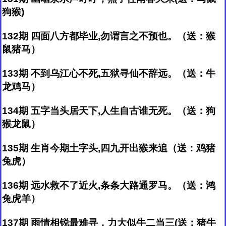
狗猴)
132期 四面八方都毕业,勿谓言之不预也。（送：猴
鼠猪马）
133期 不到乌江心不死,五狱寻仙不辞远。（送：牛
龙鸡马）
134期 五字当头居天下,人生自古谁无死。（送：狗
猴龙鼠）
135期 生肖今期土字头,四九开出猴来追（送：鸡猪
兔虎）
136期 远水救不了近火,条条大路通罗马。（送：鸿
兔虎羊）
137期 雨情相锐最难寻，力大似牛二当三(送：猪牛