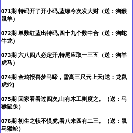
071期 特码开了开小码,蓝绿今次发大财（送：狗猴
鼠羊）
072期 单数红蓝出特码,四十九个数中合（送：狗蛇
牛龙）
073期 六八四八必定开,特尾应取一三五（送：狗羊
虎马）
074期 金鸡报喜梦马啼，雪高三尺云上天(送：龙鼠
虎蛇)
075期 回家看看过四次,山有木工则度之。（送：马
猴鼠兔）
076期 初生之犊不惧虎,看八来四有二三。（送：鼠
马猴蛇）