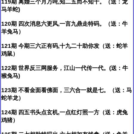
119期 离婚三个月万吨,知二五而不知十。（送：龙
马羊蛇)
120期 四次消息六更风,一言九鼎走特码。（送：牛
羊兔马）
121期 今期三六正有码,十九二十助你发（送：蛇羊
鸡鼠）
122期 世界反三网服务，江山一代传一代。(送：牛
猴兔马)
123期 不看金面看佛面，三六合一就是七。（送：马
蛇羊龙）
124期 四五书头点玄机,一点红灯照一方（送：虎兔
鸡猪）