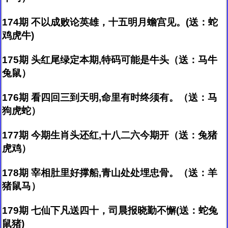
174期 不以成败论英雄，十五明月蟾宫见。(送：蛇
鸡虎牛)
175期 头红尾绿定本期,特码可能是牛头（送：马牛
兔鼠）
176期 看四回三到天明,命里有时终须有。（送：马
狗虎蛇）
177期 今期生肖头还红,十八二六今期开（送：兔猪
虎鸡）
178期 宰相肚里好撑船,青山处处埋忠骨。（送：羊
猪鼠马）
179期 七仙下凡送四十，司晨报晓勤不懈(送：蛇兔
鼠猪)