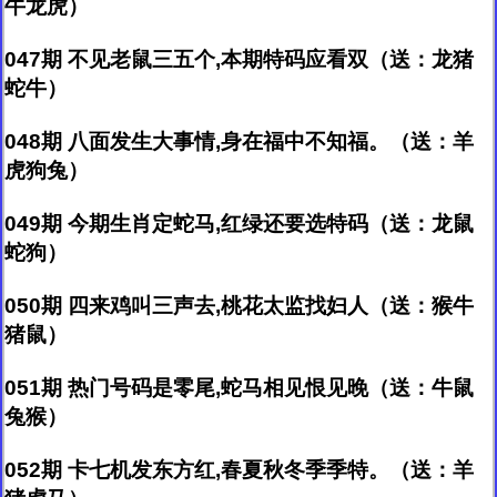
牛龙虎）
047期 不见老鼠三五个,本期特码应看双（送：龙猪
蛇牛）
048期 八面发生大事情,身在福中不知福。（送：羊
虎狗兔）
049期 今期生肖定蛇马,红绿还要选特码（送：龙鼠
蛇狗）
050期 四来鸡叫三声去,桃花太监找妇人（送：猴牛
猪鼠）
051期 热门号码是零尾,蛇马相见恨见晚（送：牛鼠
兔猴）
052期 卡七机发东方红,春夏秋冬季季特。（送：羊