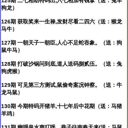
125期 二七相助特码出,六七相加有钱拿（送：兔羊
狗龙）
126期 获取奖来一生禄,发财尽看二四六（送：猴龙
马牛）
127期 一朝天子一朝臣,人心不足蛇吞象。（送：狗
鼠牛马）
128期 打破沙锅问到底,道人送码捌贰伍。（送：兔
狗虎猴）
129期 可见第三方测试,鼠偷奇案况钟察。（送：牛
龙马鼠）
130期 今期特码开猪羊,十七年后中花期（送：马猪
羊鸡）
131期 幽咽泉水声叮呼，燕子往南春天来(送：马鼠