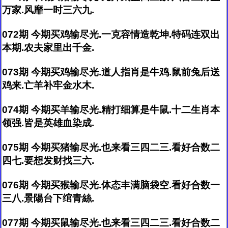
万家.风靡一时三六九.
072期 今期买鸡输尽光.一克容情造乾坤.特码连双出
本期.农夫家里出千金.
073期 今期买鸡输尽光.道人指肖是牛鸡.鼠前兔后送
鸡来.亡羊补牢金水木.
074期 今期买羊输尽光.精打细算是牛鼠.十二生肖本
领强.皆是英雄血染成.
075期 今期买猪输尽光.也来看三四二三.看好合数二
四七.要想发财找三六.
076期 今期买猴输尽光.体态丰满脑袋空.看好合数一
三八.景陽台下绾青絲.
077期 今期买鼠输尽光.也来看三四二三.看好合数二