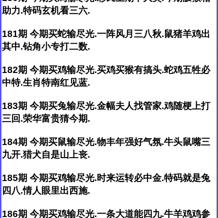
助力.特码玄机看三六.
181期 今期买蛇输尽光.一阵风月三八秋.鼠猪羊鸡出
其中.钻角小专打二数.
182期 今期买鸡输尽光.买鸡买猴有搞头.蛇鸡五牲必
中特.生肖特南红见蓝.
183期 今期买兔输尽光.金幅夫人找管家.鸡随梗上打
三回.荣华富贵猜今期.
184期 今期买鼠输尽光.物丰年强好气氛.牛头鼠嘴三
九开.猎犬自是山上丧.
185期 今期买鸡输尽光.时来运转必中金.特码就是兔
四八.情人眼里出西施.
186期 今期买鸡输尽光.一条大道能四九.牛羊鸡鸡参