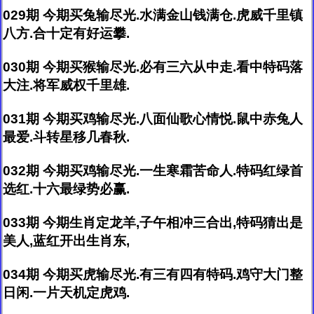
029期 今期买兔输尽光.水满金山钱满仓.虎威千里镇
八方.合十定有好运攀.
030期 今期买猴输尽光.必有三六从中走.看中特码落
大注.将军威权千里雄.
031期 今期买鸡输尽光.八面仙歌心情悦.鼠中赤兔人
最爱.斗转星移几春秋.
032期 今期买鸡输尽光.一生寒霜苦命人.特码红绿首
选红.十六最绿势必赢.
033期 今期生肖定龙羊,子午相冲三合出,特码猜出是
美人,蓝红开出生肖东,
034期 今期买虎输尽光.有三有四有特码.鸡守大门整
日闲.一片天机定虎鸡.