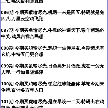
二七.嘴尖齿利东复西.
096期 今期买猴输尽光.机遇一来是四五.特码就是兔
四八.万里云空鸡飞翔.
097期 今期买兔输尽光.牛鬼蛇神遍天下.猴羊猪鸡必
中奖.鸡凤吉祥合民想.
098期 今期买鸡输尽光.鸡鸡一生伴爲友.今期猪虎有
玄机.中特五门更合想.
099期 今期买鼠输尽光.日色高升月低微.虎在一旁无
人理.一行如畫隔遙津.
100期 今期买鸡输尽光.锁定红珠能赢你.羊蛇今期来
争特.百计各方寻入口.
101期 今期买虎输尽光.是在早晚一二天.特码出在鸡
鼠身.走到前头无回路.