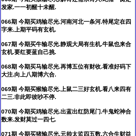
发家.一一初醒十未醒.
066期 今期买鸡输尽光.河南河北一条河.特尾定在四
字来.上期平码有玄机.
067期 今期买牛输尽光.静观大局有生机.牛鼠也来合
玄机.要红要蓝自己挑.
068期 今期买马输尽光.再博五位有财收.看准好码下
大注.向上八期博六合.
069期 今期买猴输尽光.上鼠二三好玄机.看八来四有
二三.非此即彼吵不停.
070期 今期买鸡输尽光.出蓝出红防尾门.牛鬼蛇神合
数来.发财莫过一四七.
071期 今期买猪输尽光.元帅太监四五数.六合生财益