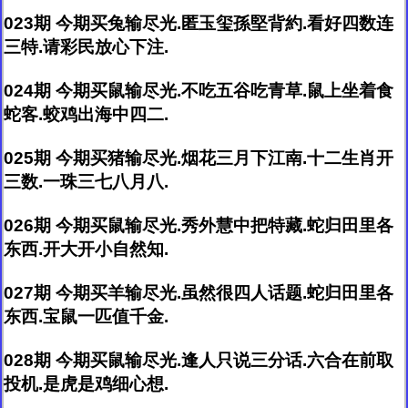
023期 今期买兔输尽光.匿玉玺孫堅背約.看好四数连
三特.请彩民放心下注.
024期 今期买鼠输尽光.不吃五谷吃青草.鼠上坐着食
蛇客.蛟鸡出海中四二.
025期 今期买猪输尽光.烟花三月下江南.十二生肖开
三数.一珠三七八月八.
026期 今期买鼠输尽光.秀外慧中把特藏.蛇归田里各
东西.开大开小自然知.
027期 今期买羊输尽光.虽然很四人话题.蛇归田里各
东西.宝鼠一匹值千金.
028期 今期买鼠输尽光.逢人只说三分话.六合在前取
投机.是虎是鸡细心想.