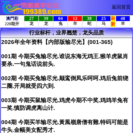
返回首页
行业标杆，业界翘楚，龙头品质
2026年全年资料【内部版输尽光】(001-365)
001期 今期买兔输尽光.谁说东海无鸡王.猴羊虎鼠肖
要杀.一句鬼话说前头.
002期 今期买兔输尽光.颠鸾倒凤乐呵呵.鸡后兔前绕
二圈.开局就受四六到.
003期 今期买鼠输尽光.鸡虎今期不中奖.鸡鸡羊兔有
一奖.慎防调虎离山计.
004期 今期买羊输尽光.黃風嶺唐僧有難.特码可能是
牛头.金幅美女配秀才.