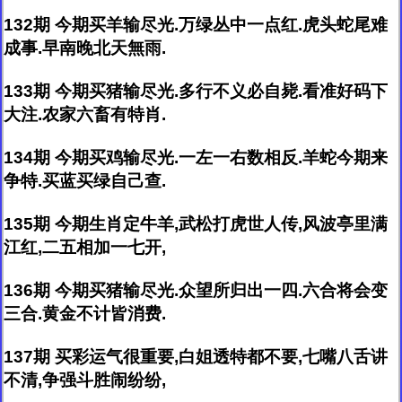
132期 今期买羊输尽光.万绿丛中一点红.虎头蛇尾难
成事.早南晚北天無雨.
133期 今期买猪输尽光.多行不义必自毙.看准好码下
大注.农家六畜有特肖.
134期 今期买鸡输尽光.一左一右数相反.羊蛇今期来
争特.买蓝买绿自己查.
135期 今期生肖定牛羊,武松打虎世人传,风波亭里满
江红,二五相加一七开,
136期 今期买猪输尽光.众望所归出一四.六合将会变
三合.黄金不计皆消费.
137期 买彩运气很重要,白姐透特都不要,七嘴八舌讲
不清,争强斗胜闹纷纷,