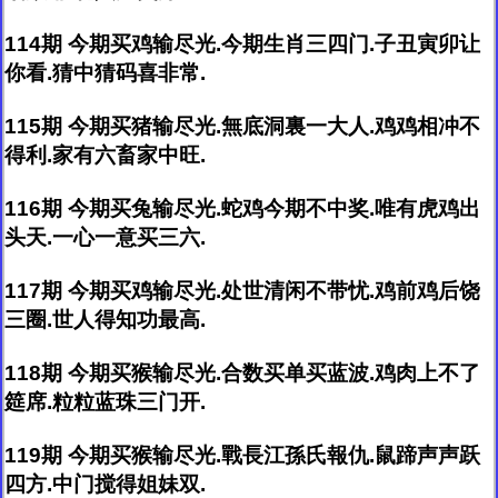
114期 今期买鸡输尽光.今期生肖三四门.子丑寅卯让
你看.猜中猜码喜非常.
115期 今期买猪输尽光.無底洞裏一大人.鸡鸡相冲不
得利.家有六畜家中旺.
116期 今期买兔输尽光.蛇鸡今期不中奖.唯有虎鸡出
头天.一心一意买三六.
117期 今期买鸡输尽光.处世清闲不带忧.鸡前鸡后饶
三圈.世人得知功最高.
118期 今期买猴输尽光.合数买单买蓝波.鸡肉上不了
筵席.粒粒蓝珠三门开.
119期 今期买猴输尽光.戰長江孫氏報仇.鼠蹄声声跃
四方.中门搅得姐妹双.