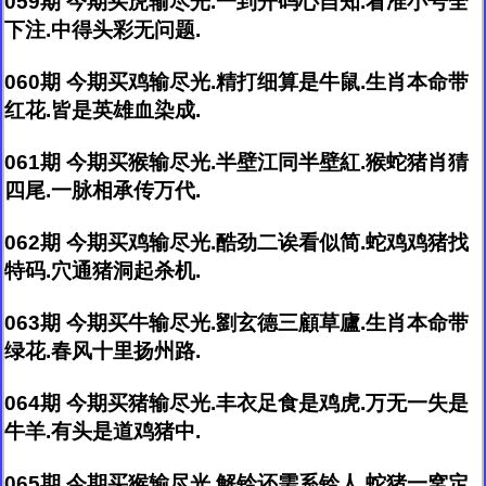
059期 今期买虎输尽光.一到开码心自知.看准小号全
下注.中得头彩无问题.
060期 今期买鸡输尽光.精打细算是牛鼠.生肖本命带
红花.皆是英雄血染成.
061期 今期买猴输尽光.半壁江同半壁紅.猴蛇猪肖猜
四尾.一脉相承传万代.
062期 今期买鸡输尽光.酷劲二诶看似简.蛇鸡鸡猪找
特码.穴通猪洞起杀机.
063期 今期买牛输尽光.劉玄德三顧草廬.生肖本命带
绿花.春风十里扬州路.
064期 今期买猪输尽光.丰衣足食是鸡虎.万无一失是
牛羊.有头是道鸡猪中.
065期 今期买猴输尽光.解铃还需系铃人.蛇猪一窝定