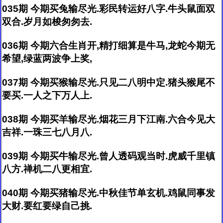
035期 今期买兔输尽光.彩民转运好八字.牛头鼠面双
双合.岁月如梭匆匆去.
036期 今期六合生肖开,精打细算是牛马,龙蛇今期无
希望,绿蓝两波争上奖,
037期 今期买猴输尽光.只见二八明中定.猪头猴尾不
要买.一人之下万人上.
038期 今期买羊输尽光.烟花三月下江南.六合今见大
吉祥.一珠三七八月八.
039期 今期买牛输尽光.曾人透码观当时.虎威千里镇
八方.禅机二八更相宜.
040期 今期买猪输尽光.中秋佳节单玄机.鸡鼠同事发
大财.要红要绿自己挑.