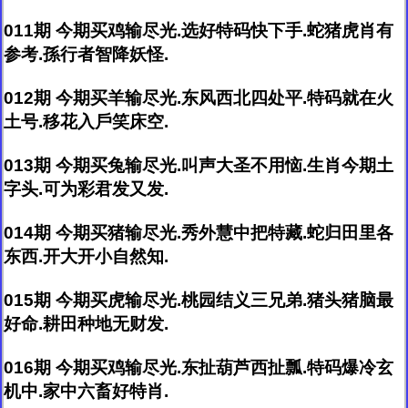
011期 今期买鸡输尽光.选好特码快下手.蛇猪虎肖有
参考.孫行者智降妖怪.
012期 今期买羊输尽光.东风西北四处平.特码就在火
土号.移花入戶笑床空.
013期 今期买兔输尽光.叫声大圣不用恼.生肖今期土
字头.可为彩君发又发.
014期 今期买猪输尽光.秀外慧中把特藏.蛇归田里各
东西.开大开小自然知.
015期 今期买虎输尽光.桃园结义三兄弟.猪头猪脑最
好命.耕田种地无财发.
016期 今期买鸡输尽光.东扯葫芦西扯瓢.特码爆冷玄
机中.家中六畜好特肖.