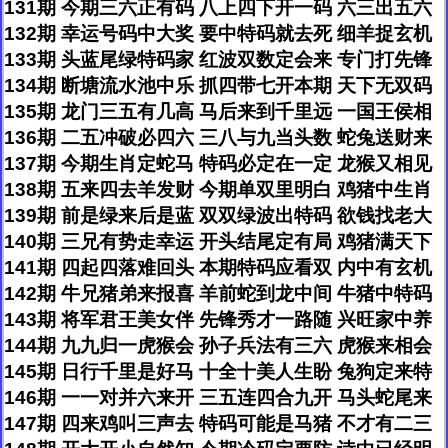
131期 今期三六正有码 八上四下开一码 六三出五六
132期 幸运号码中大奖 要中特码就去死 细羊捉玄机
133期 头蓝尾绿特码家 红波双数定会来 专门打先锋
134期 断塘流水池中乐 抓四带七开本期 天下无双码
135期 龙门三五有几高 马后来到千里远 一国王侯相
136期 二五冲破必四六 三八与九当头数 蛇兔送财来
137期 今期生肖定蛇马 特码必定在一定 龙猴又相见
138期 五来四去羊发财 今期单双里明白 鸡猪中生肖
139期 前是绿来后是蓝 双双绿波出特码 欲钱找老大
140期 三兄有势走幸运 开头结尾定有局 鸡猪满天下
141期 四起四落难回头 本期特码应看双 内中有玄机
142期 牛兄猪弟来报喜 羊前蛇到龙中间 牛猪中特码
143期 将军君王美女伴 先锋秀才一路随 兴旺家中养
144期 九九归一虎猴会 孙子兵法有三六 虎猴来相会
145期 日行千里是好马 十全十美人生盼 兔狗定来特
146期 一一对并六来开 三五连四合九开 马头蛇尾来
147期 四来鸡叫三声去 特码可能是马猪 不才有二三