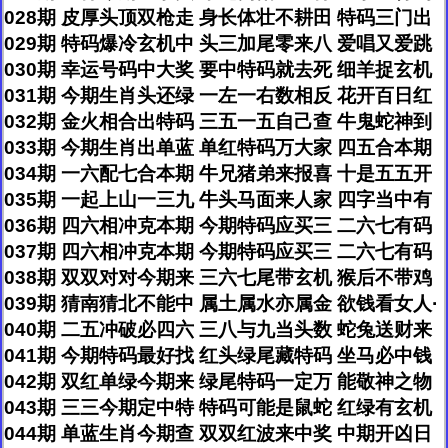
028期 皮厚头顶双枪走 身长体壮不耕田 特码三门出
029期 特码爆冷玄机中 头三加尾零来八 爱唱又爱跳
030期 幸运号码中大奖 要中特码就去死 细羊捉玄机
031期 今期生肖头还绿 一左一右数相反 花开百日红
032期 金火相合出特码 三五一五自己查 牛鬼蛇神到
033期 今期生肖出单蓝 单红特码万大家 四五合本期
034期 一六配七合本期 牛兄猪弟来报喜 十是五五开
035期 一起上山一三九 牛头马面来人家 四字当中有
036期 四六相冲克本期 今期特码应买三 二六七有码
037期 四六相冲克本期 今期特码应买三 二六七有码
038期 双双对对今期来 三六七尾带玄机 猴后不带鸡
039期 猜南猜北不能中 属土属水亦属金 欲钱看女人·
040期 二五冲破必四六 三八与九当头数 蛇兔送财来
041期 今期特码最好找 红头绿尾藏特码 坐马必中钱
042期 双红单绿今期来 绿尾特码一定万 能敬神之物
043期 三三今期定中特 特码可能是鼠蛇 红绿有玄机
044期 单蓝生肖今期查 双双红波来中奖 中期开凶日