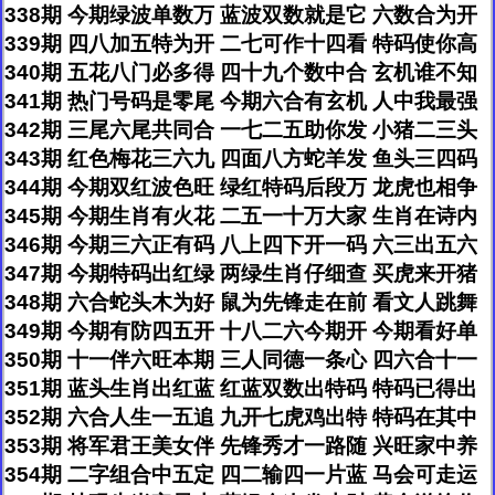
338期 今期绿波单数万 蓝波双数就是它 六数合为开
339期 四八加五特为开 二七可作十四看 特码使你高
340期 五花八门必多得 四十九个数中合 玄机谁不知
341期 热门号码是零尾 今期六合有玄机 人中我最强
342期 三尾六尾共同合 一七二五助你发 小猪二三头
343期 红色梅花三六九 四面八方蛇羊发 鱼头三四码
344期 今期双红波色旺 绿红特码后段万 龙虎也相争
345期 今期生肖有火花 二五一十万大家 生肖在诗内
346期 今期三六正有码 八上四下开一码 六三出五六
347期 今期特码出红绿 两绿生肖仔细查 买虎来开猪
348期 六合蛇头木为好 鼠为先锋走在前 看文人跳舞
349期 今期有防四五开 十八二六今期开 今期看好单
350期 十一伴六旺本期 三人同德一条心 四六合十一
351期 蓝头生肖出红蓝 红蓝双数出特码 特码已得出
352期 六合人生一五追 九开七虎鸡出特 特码在其中
353期 将军君王美女伴 先锋秀才一路随 兴旺家中养
354期 二字组合中五定 四二输四一片蓝 马会可走运