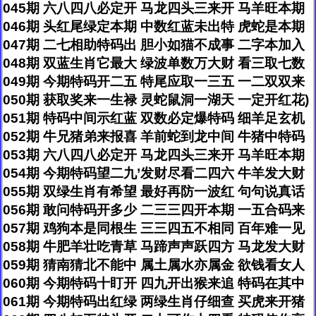
045期 六八四八必定开 马龙四头三来开 马羊旺本期
046期 头红尾绿定本期 中数红蓝未出特 虎蛇是本期
047期 二七相助特码出 胆小如猫不成事 二字本加入
048期 双蓝生肖它最大 绿波单数万大财 看三取七数
049期 今期特码开二五 特尾应取一三五 一二双双来
050期 获取奖来一生禄 灵蛇鼠洞一湖天 一定开红花)
051期 特码中间示红蓝 双数必定爆特码 细羊足玄机
052期 牛兄猪弟来报喜 羊前蛇到龙中间 牛猪中特码
053期 六八四八必定开 马龙四头三来开 马羊旺本期
054期 今期特码望二九’发财尽看二四六 牛羊发大财
055期 双绿生肖有希望 最好再防一波红 句句说真话
056期 敢问特码开多少 二三三四开本期 一五合码来
057期 鸡狗本是同根生 三三四五不相同 百年难一见
058期 牛肥羊壮吃青草 马蹄声声跃四方 马龙发大财
059期 猜南猜北不能中 属土属水亦属金 欲钱看女人
060期 今期特码十盯开 四九开出猴来追 特码在其中
061期 今期特码出红绿 两绿生肖仔细查 买虎来开猪