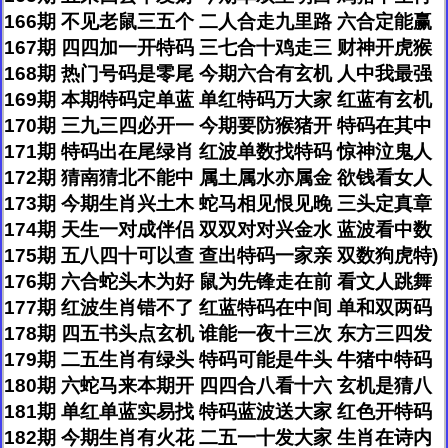
166期 不见老鼠三五个 二人合走九里路 六合定能赢
167期 四四加一开特码 三七合十鸡走三 财神开虎猴
168期 热门号码是零尾 今期六合有玄机 人中我最强
169期 本期特码定单蓝 单红特码万大家 红蓝有玄机
170期 三九三四必开一 今期要防猴猪开 特码在其中
171期 特码出在尾绿肖 红波单数找特码 惊神泣鬼人
172期 猜南猜北不能中 属土属水亦属金 欲钱看女人
173期 今期生肖兴土木 蛇马相见恨见晚 三头定真章
174期 天生一对成伴侣 双双对对兴金水 蓝波看中数
175期 五八四十可以查 查出特码一家亲 双数狗虎特)
176期 六合蛇头木为好 鼠为先锋走在前 看文人跳舞
177期 红波生肖错不了 红蓝特码在中间 单和双两码
178期 四五书头点玄机 谁能一夜十三次 东方三四发
179期 二五生肖有绿头 特码可能是牛头 牛猪中特码
180期 六蛇马来本期开 四四合八看十六 玄机是猜八
181期 单红单蓝实易找 特码蓝波送大家 红色开特码
182期 今期生肖有火花 二五一十发大家 生肖在诗内