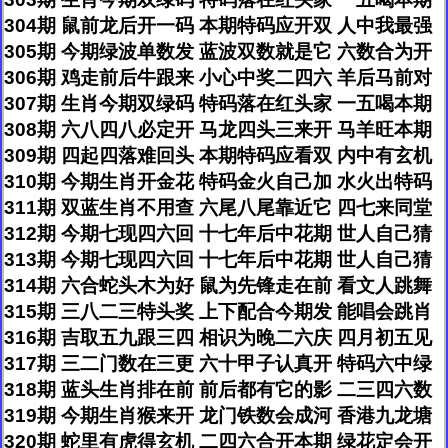
304期 鼠前龙后开一码 本期特码应开双 人中我最强
305期 今期绿波单数发 蓝波双数就是它 六数合为开
306期 鸡走前后牛跟来 小心中奖二四六 羊后马前对
307期 生肖今期双绿码 特码落在红头家 一五喝本期
308期 六八四八必定开 马龙四头三来开 马羊旺本期
309期 四起四落难回头 本期特码应看双 内中有玄机
310期 今期生肖开金花 特码金火自己加 水火出特码
311期 双蓝生肖不用查 六尾八尾靠近它 四七来同堂
312期 今期七现四六回 十七年后中花期 世人自己猜
313期 今期七现四六回 十七年后中花期 世人自己猜
314期 六合蛇头木为好 鼠为先锋走在前 看文人跳舞
315期 三八二三特头奖 上下配合今期发 能唱会跳肖
316期 吉取五九跟三四 相识为晚二六庆 四月初五见
317期 三二门数在三更 六十甲子认真开 特码六中绿
318期 蓝头生肖排在前 前后都有它的影 二三四六数
319期 今期生肖猴来开 龙门铁数会成河 香港九龙塘
320期 蛇里有虎得玄机 二四六合开本期 绿花定会开