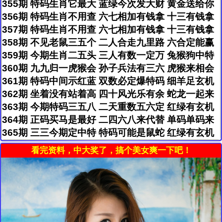
355期 特码生肖它最大 蓝绿今次发大财 黄金送给你
356期 特码生肖不用查 六七相加有钱拿 十三有钱拿
357期 特码生肖不用查 六七相加有钱拿 十三有钱拿
358期 不见老鼠三五个 二人合走九里路 六合定能赢
359期 今期生肖二五头 三人有数一定万 兔猴狗中特
360期 九九归一虎猴会 孙子兵法有三六 虎猴来相会
361期 特码中间示红蓝 双数必定爆特码 细羊足玄机
362期 坐着没有站着高 四十风光乐有余 蛇龙一起来
363期 今期特码三五八 二天重数五六定 红绿有玄机
364期 正码买马是最好 二四六八来代替 单码单码来
365期 三三今期定中特 特码可能是鼠蛇 红绿有玄机
看完资料，中大奖了，搞个美女爽一下吧！